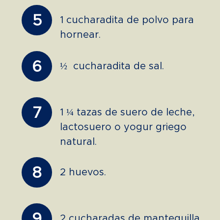
5
1 cucharadita de polvo para
hornear.
6
½ cucharadita de sal.
7
1 ¼ tazas de suero de leche,
lactosuero o yogur griego
natural.
8
2 huevos.
9
2 cucharadas de mantequilla