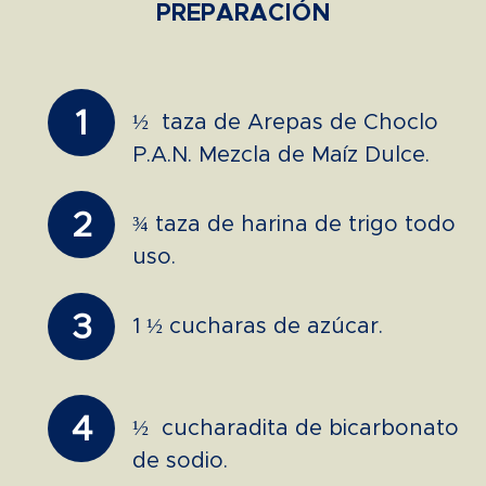
PREPARACIÓN
1
½ taza de Arepas de Choclo
P.A.N. Mezcla de Maíz Dulce.
2
¾ taza de harina de trigo todo
uso.
3
1 ½ cucharas de azúcar.
4
½ cucharadita de bicarbonato
de sodio.