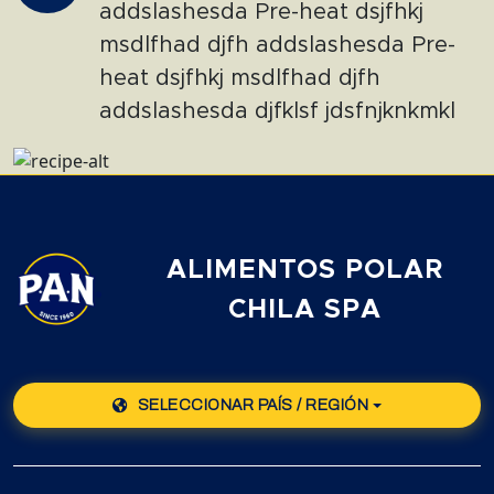
addslashesda Pre-heat dsjfhkj
msdlfhad djfh addslashesda Pre-
heat dsjfhkj msdlfhad djfh
addslashesda djfklsf jdsfnjknkmkl
ALIMENTOS POLAR
CHILA SPA
SELECCIONAR PAÍS / REGIÓN