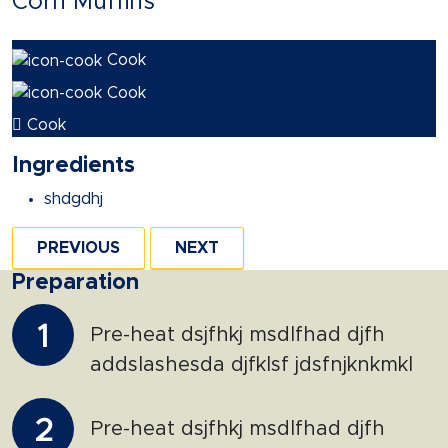
Corn Muffins
Cook
Cook
Cook
Ingredients
shdgdhj
PREVIOUS
NEXT
Preparation
1
Pre-heat dsjfhkj msdlfhad djfh
addslashesda djfklsf jdsfnjknkmkl
2
Pre-heat dsjfhkj msdlfhad djfh