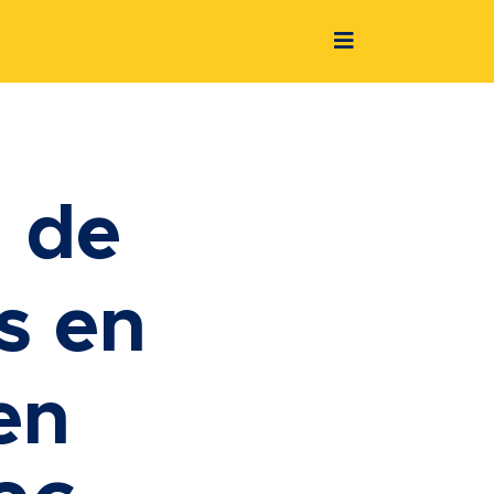
 de
s en
en