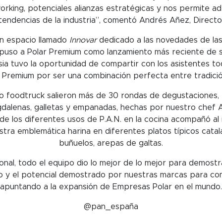
rking, potenciales alianzas estratégicas y nos permite ad
tendencias de la industria”, comentó Andrés Añez, Directo
un espacio llamado
Innovar
dedicado a las novedades de la
puso a Polar Premium como lanzamiento más reciente de su
sia tuvo la oportunidad de compartir con los asistentes to
 Premium por ser una combinación perfecta entre tradición
so foodtruck salieron más de 30 rondas de degustaciones, 
gdalenas, galletas y empanadas, hechas por nuestro chef 
e los diferentes usos de P.A.N. en la cocina acompañó al
tra emblemática harina en diferentes platos típicos cata
buñuelos, arepas de galtas.
onal, todo el equipo dio lo mejor de lo mejor para demostr
io y el potencial demostrado por nuestras marcas para com
apuntando a la expansión de Empresas Polar en el mundo.
@pan_españa