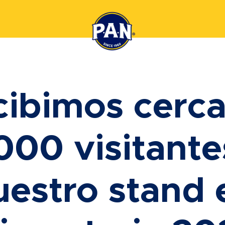
cibimos cerca
000 visitante
uestro stand 