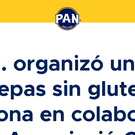
. organizó un 
epas sin glut
ona en colab