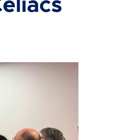
elíacs
a