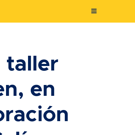
taller
en, en
oración