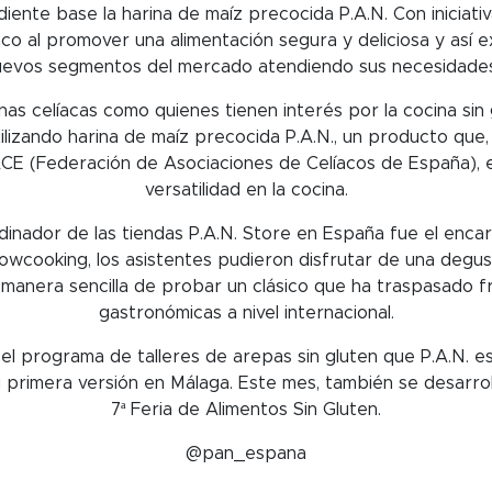
iente base la harina de maíz precocida P.A.N. Con iniciat
aco al promover una alimentación segura y deliciosa y así 
uevos segmentos del mercado atendiendo sus necesidad
nas celíacas como quienes tienen interés por la cocina sin
tilizando harina de maíz precocida P.A.N., un producto que
FACE (Federación de Asociaciones de Celíacos de España), 
versatilidad en la cocina.
inador de las tiendas P.A.N. Store en España fue el enca
a showcooking, los asistentes pudieron disfrutar de una degu
 manera sencilla de probar un clásico que ha traspasado fr
gastronómicas a nivel internacional.
l programa de talleres de arepas sin gluten que P.A.N. e
 primera versión en Málaga. Este mes, también se desarrol
7ª Feria de Alimentos Sin Gluten.
@pan_espana