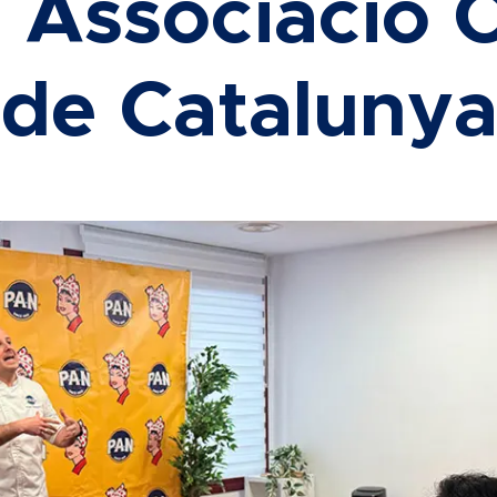
a Associació C
de Cataluny